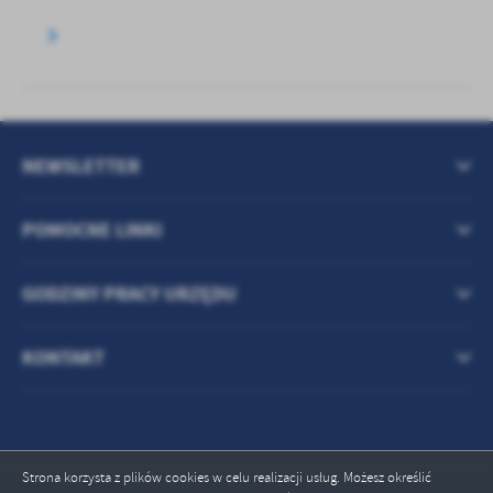
NEWSLETTER
POMOCNE LINKI
GODZINY PRACY URZĘDU
KONTAKT
Strona korzysta z plików cookies w celu realizacji usług. Możesz określić