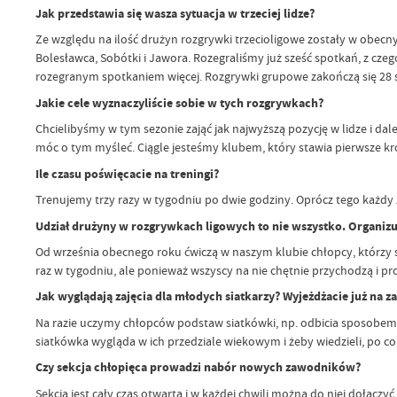
Jak przedstawia się wasza sytuacja w trzeciej lidze?
Ze względu na ilość drużyn rozgrywki trzecioligowe zostały w obecny
Bolesławca, Sobótki i Jawora. Rozegraliśmy już sześć spotkań, z cze
rozegranym spotkaniem więcej. Rozgrywki grupowe zakończą się 28 st
Jakie cele wyznaczyliście sobie w tych rozgrywkach?
Chcielibyśmy w tym sezonie zająć jak najwyższą pozycję w lidze i da
móc o tym myśleć. Ciągle jesteśmy klubem, który stawia pierwsze kro
Ile czasu poświęcacie na treningi?
Trenujemy trzy razy w tygodniu po dwie godziny. Oprócz tego każdy z
Udział drużyny w rozgrywkach ligowych to nie wszystko. Organizuje
Od września obecnego roku ćwiczą w naszym klubie chłopcy, którzy są 
raz w tygodniu, ale ponieważ wszyscy na nie chętnie przychodzą i pro
Jak wyglądają zajęcia dla młodych siatkarzy? Wyjeżdżacie już na 
Na razie uczymy chłopców podstaw siatkówki, np. odbicia sposobem 
siatkówka wygląda w ich przedziale wiekowym i żeby wiedzieli, po c
Czy sekcja chłopięca prowadzi nabór nowych zawodników?
Sekcja jest cały czas otwarta i w każdej chwili można do niej dołączy