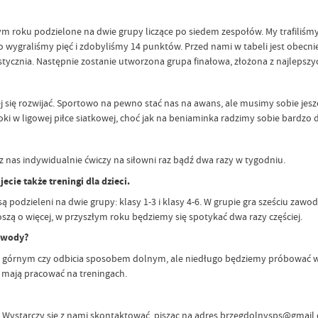
m roku podzielone na dwie grupy liczące po siedem zespołów. My trafiliśmy 
go wygraliśmy pięć i zdobyliśmy 14 punktów. Przed nami w tabeli jest obecn
ycznia. Następnie zostanie utworzona grupa finałowa, złożona z najlepszyc
lej się rozwijać. Sportowo na pewno stać nas na awans, ale musimy sobie jes
ki w ligowej piłce siatkowej, choć jak na beniaminka radzimy sobie bardzo 
 nas indywidualnie ćwiczy na siłowni raz bądź dwa razy w tygodniu.
cie także treningi dla dzieci.
podzieleni na dwie grupy: klasy 1-3 i klasy 4-6. W grupie gra sześciu zawod
szą o więcej, w przyszłym roku będziemy się spotykać dwa razy częściej.
zawody?
górnym czy odbicia sposobem dolnym, ale niedługo będziemy próbować wysta
o mają pracować na treningach.
ć. Wystarczy się z nami skontaktować, pisząc na adres
brzegdolnysps@gmail