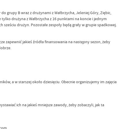
do grupy B wraz z drużynami z Wałbrzycha, Jeleniej Góry, Ziębic,
ie tylko drużyna z Wałbrzycha z 16 punktami na koncie i jednym
h sześciu drużyn. Pozostałe zespoły będą grały w grupie spadkowej.
zcze zapewnić jakieś źródła finansowania na następny sezon, żeby
dobrze.
ników, a w starszej około dziesięciu. Obecnie organizujemy im zajęcia
wiać ich na jakieś mniejsze zawody, żeby zobaczyli, jak ta
.com
.