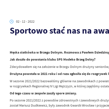
02 - 12 - 2022
Sportowo stać nas na aw
Męska siatkówka w Brzegu Dolnym.
Rozmowa z Pawłem Dziedziną,
Jak doszło do powstania klubu SPS Modeko Brzeg Dolny?
Zdecydowałem się na założenie w Brzegu Dolnym drużyny seniorów, pon
Drużyna powstała w 2021 roku i od razu zgłosiła się do rozgrywek
W sezonie 2021/2022 bazowaliśmy głównie na zawodnikach z powiatu 
w rozgrywkach Regionalnej IV Ligi Mężczyzn, w której zajęliśmy ostate
Od tego czasu w zespole zaszły spore zmiany.
Po sezonie 2021/2022 z powodów zdrowotnych i zawodowych drużynę
został Mariusz Dudkiewicz, były zawodnik Gwardii Wrocław i przyja