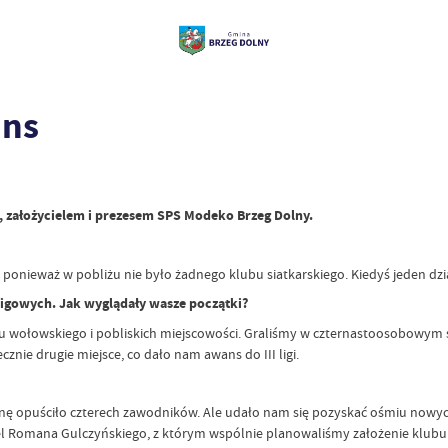
ans
 założycielem i prezesem SPS Modeko Brzeg Dolny.
ieważ w pobliżu nie było żadnego klubu siatkarskiego. Kiedyś jeden działał
 ligowych. Jak wyglądały wasze początki?
wołowskiego i pobliskich miejscowości. Graliśmy w czternastoosobowym sk
cznie drugie miejsce, co dało nam awans do III ligi.
 opuściło czterech zawodników. Ale udało nam się pozyskać ośmiu nowyc
ciel Romana Gulczyńskiego, z którym wspólnie planowaliśmy założenie klub