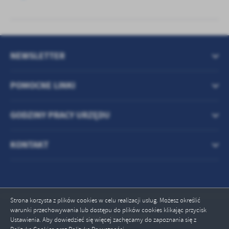
NEWSLETTER
POMOCNE LINKI
GODZINY PRACY URZĘDU
KONTAKT
Strona korzysta z plików cookies w celu realizacji usług. Możesz określić
warunki przechowywania lub dostępu do plików cookies klikając przycisk
Odwiedzin: 1341705
Ustawienia. Aby dowiedzieć się więcej zachęcamy do zapoznania się z