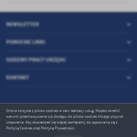
NEWSLETTER
POMOCNE LINKI
GODZINY PRACY URZĘDU
KONTAKT
Strona korzysta z plików cookies w celu realizacji usług. Możesz określić
warunki przechowywania lub dostępu do plików cookies klikając przycisk
Odwiedzin: 1341947
Ustawienia. Aby dowiedzieć się więcej zachęcamy do zapoznania się z
Polityką Cookies oraz Polityką Prywatności.
Online: 1
ZAPISZ WYBRANE