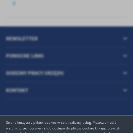
NEWSLETTER
POMOCNE LINKI
GODZINY PRACY URZĘDU
KONTAKT
Strona korzysta z plików cookies w celu realizacji usług. Możesz określić
warunki przechowywania lub dostępu do plików cookies klikając przycisk
Odwiedzin: 1341907