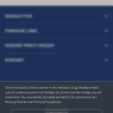
NEWSLETTER
POMOCNE LINKI
GODZINY PRACY URZĘDU
KONTAKT
Strona korzysta z plików cookies w celu realizacji usług. Możesz określić
warunki przechowywania lub dostępu do plików cookies klikając przycisk
Odwiedzin: 1342029
Ustawienia. Aby dowiedzieć się więcej zachęcamy do zapoznania się z
Polityką Cookies oraz Polityką Prywatności.
Online: 2
ZAPISZ WYBRANE