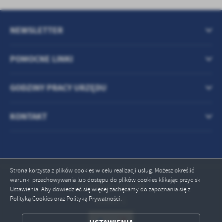
NEWSLETTER
POMOCNE LINKI
GODZINY PRACY URZĘDU
KONTAKT
Strona korzysta z plików cookies w celu realizacji usług. Możesz określić
warunki przechowywania lub dostępu do plików cookies klikając przycisk
Odwiedzin: 1341580
Ustawienia. Aby dowiedzieć się więcej zachęcamy do zapoznania się z
Polityką Cookies oraz Polityką Prywatności.
Online: 1
ZAPISZ WYBRANE