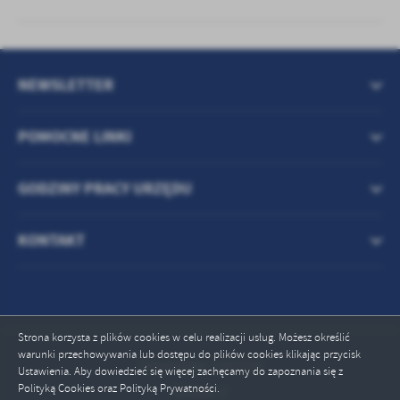
NEWSLETTER
POMOCNE LINKI
GODZINY PRACY URZĘDU
KONTAKT
Strona korzysta z plików cookies w celu realizacji usług. Możesz określić
warunki przechowywania lub dostępu do plików cookies klikając przycisk
Odwiedzin: 1341576
Ustawienia. Aby dowiedzieć się więcej zachęcamy do zapoznania się z
Polityką Cookies oraz Polityką Prywatności.
Online: 2