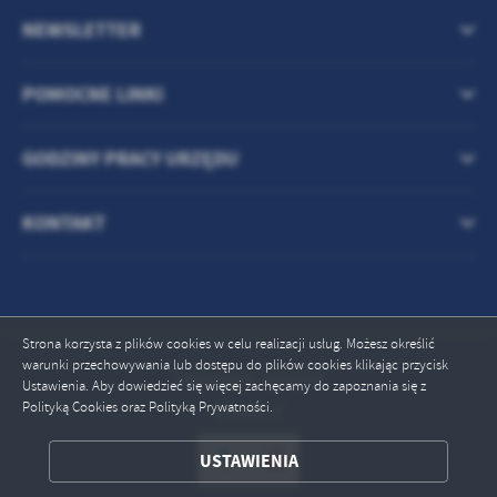
NEWSLETTER
POMOCNE LINKI
GODZINY PRACY URZĘDU
KONTAKT
Strona korzysta z plików cookies w celu realizacji usług. Możesz określić
warunki przechowywania lub dostępu do plików cookies klikając przycisk
Odwiedzin: 1342158
Ustawienia. Aby dowiedzieć się więcej zachęcamy do zapoznania się z
Polityką Cookies oraz Polityką Prywatności.
Online: 7
ZAPISZ WYBRANE
USTAWIENIA