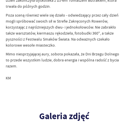
Dzień zakończyła dyskoteka z DJ-em Tomaszem Butrakiem, która
trwała do późnych godzin.
Poza sceną również wiele się działo - odwiedzający przez cały dzień
mogli spróbować swoich sił w Strefie Zakręconych Rowerów,
korzystając z najróżniejszych dwu- i jednokołowców. Nie zabrakło
także warsztatów, kiermaszu rękodzieła, fotobudki 360°, a także
pyszności z Festiwalu Smaków Świata. Na odważnych czekało
kolorowe wesołe miasteczko.
Mimo niesprzyjającej aury, sobota pokazała, że Dni Brzegu Dolnego
to przede wszystkim ludzie, dobra energia i wspólna radość z bycia
razem.
KM
Galeria zdjęć