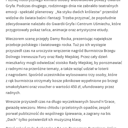
Gryfa. Podczas drugiego, rodzinnego dnia nie zabrakło teatralnych
emocji - spektakl plenerowy „Na styku dwóch królestw” przeniósł
widzów do świata baśni i fantazji. Trzeba przyznać, że popołudnie
zdecydowanie należało do Gwardii Gryfa i Centrum Uśmiechu, które
przygotowały pokaz tańca, animacje oraz artystyczne etiudy.
Wieczorem scenę przejęły Damy Rocka, prezentując największe
przeboje polskiego i światowego rocka. Tuż po ich występie
przyszedł czas na uroczyste wręczenie nagród Burmistrza Brzegu
Dolnego Ireneusza Fury oraz Rady Miejskiej. Przez cały dzień
mieszkańcy mogli odwiedzać stoisko Rady Miejskiej, by porozmawiać
z radnymi na przeróżne tematy, a także wziąć udział w loterii
z nagrodami. Spośród uczestników wylosowano trzy osoby, które
z rąk burmistrza otrzymały kosze piknikowe wypełnione po brzegi
smakołykami oraz voucher o wartości 450 zł, ufundowany przez
radnych.
Wreszcie przyszedł czas na długo wyczekiwanych Sound’n’Grace,
gwiazdę wieczoru. Mimo chłodu i przelotnych opadów, zespół
porwał publiczność do wspólnego śpiewania, a zagrany na bis
„Dach” tylko potwierdził ich muzyczną klasę.