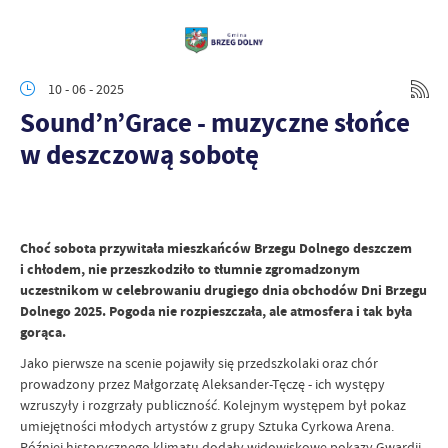
10 - 06 - 2025
Sound’n’Grace - muzyczne słońce
w deszczową sobotę
Choć sobota przywitała mieszkańców Brzegu Dolnego deszczem
i chłodem, nie przeszkodziło to tłumnie zgromadzonym
uczestnikom w celebrowaniu drugiego dnia obchodów Dni Brzegu
Dolnego 2025. Pogoda nie rozpieszczała, ale atmosfera i tak była
gorąca.
Jako pierwsze na scenie pojawiły się przedszkolaki oraz chór
prowadzony przez Małgorzatę Aleksander-Tęczę - ich występy
wzruszyły i rozgrzały publiczność. Kolejnym występem był pokaz
umiejętności młodych artystów z grupy Sztuka Cyrkowa Arena.
Później historycznego klimatu dodały widowiskowe pokazy Gwardii