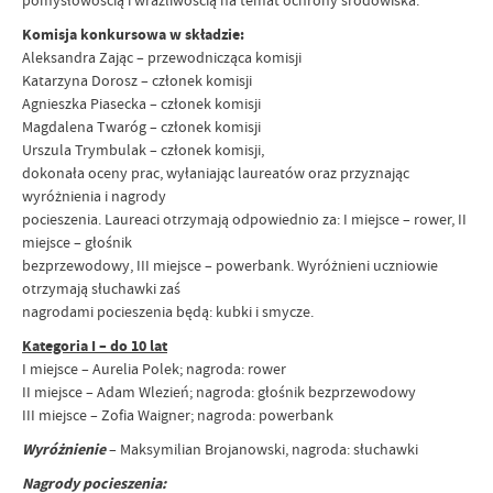
pomysłowością i wrażliwością na temat ochrony środowiska.
Komisja konkursowa w składzie:
Aleksandra Zając – przewodnicząca komisji
Katarzyna Dorosz – członek komisji
Agnieszka Piasecka – członek komisji
Magdalena Twaróg – członek komisji
Urszula Trymbulak – członek komisji,
dokonała oceny prac, wyłaniając laureatów oraz przyznając
wyróżnienia i nagrody
pocieszenia. Laureaci otrzymają odpowiednio za: I miejsce – rower, II
miejsce – głośnik
bezprzewodowy, III miejsce – powerbank. Wyróżnieni uczniowie
otrzymają słuchawki zaś
nagrodami pocieszenia będą: kubki i smycze.
Kategoria I – do 10 lat
I miejsce – Aurelia Polek; nagroda: rower
II miejsce – Adam Wlezień; nagroda: głośnik bezprzewodowy
III miejsce – Zofia Waigner; nagroda: powerbank
Wyróżnienie
– Maksymilian Brojanowski, nagroda: słuchawki
Nagrody pocieszenia: