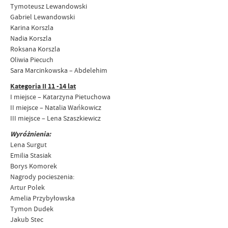
Tymoteusz Lewandowski
Gabriel Lewandowski
Karina Korszla
Nadia Korszla
Roksana Korszla
Oliwia Piecuch
Sara Marcinkowska – Abdelehim
Kategoria II 11 -14 lat
I miejsce – Katarzyna Pietuchowa
II miejsce – Natalia Wańkowicz
III miejsce – Lena Szaszkiewicz
Wyróżnienia:
Lena Surgut
Emilia Stasiak
Borys Komorek
Nagrody pocieszenia:
Artur Polek
Amelia Przybyłowska
Tymon Dudek
Jakub Stec