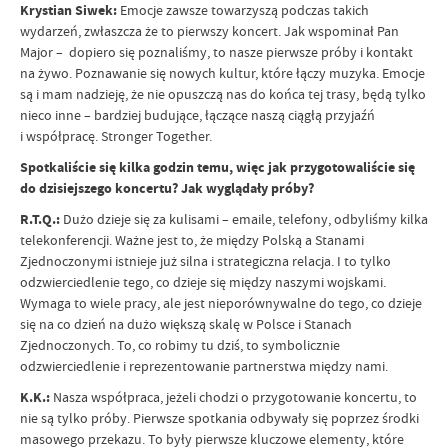
Krystian Siwek:
Emocje zawsze towarzyszą podczas takich
wydarzeń, zwłaszcza że to pierwszy koncert. Jak wspominał Pan
Major – dopiero się poznaliśmy, to nasze pierwsze próby i kontakt
na żywo. Poznawanie się nowych kultur, które łączy muzyka. Emocje
są i mam nadzieję, że nie opuszczą nas do końca tej trasy, będą tylko
nieco inne – bardziej budujące, łączące naszą ciągłą przyjaźń
i współpracę. Stronger Together.
Spotkaliście się kilka godzin temu, więc jak przygotowaliście się
do dzisiejszego koncertu? Jak wyglądały próby?
R.T.Q.:
Dużo dzieje się za kulisami – emaile, telefony, odbyliśmy kilka
telekonferencji. Ważne jest to, że między Polską a Stanami
Zjednoczonymi istnieje już silna i strategiczna relacja. I to tylko
odzwierciedlenie tego, co dzieje się między naszymi wojskami.
Wymaga to wiele pracy, ale jest nieporównywalne do tego, co dzieje
się na co dzień na dużo większą skalę w Polsce i Stanach
Zjednoczonych. To, co robimy tu dziś, to symbolicznie
odzwierciedlenie i reprezentowanie partnerstwa między nami.
K.K.:
Nasza współpraca, jeżeli chodzi o przygotowanie koncertu, to
nie są tylko próby. Pierwsze spotkania odbywały się poprzez środki
masowego przekazu. To były pierwsze kluczowe elementy, które