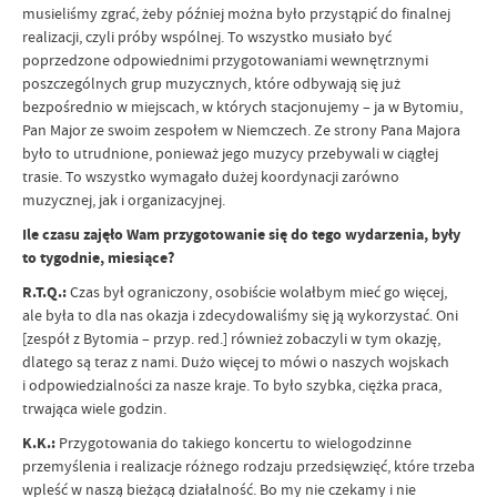
musieliśmy zgrać, żeby później można było przystąpić do finalnej
realizacji, czyli próby wspólnej. To wszystko musiało być
poprzedzone odpowiednimi przygotowaniami wewnętrznymi
poszczególnych grup muzycznych, które odbywają się już
bezpośrednio w miejscach, w których stacjonujemy – ja w Bytomiu,
Pan Major ze swoim zespołem w Niemczech. Ze strony Pana Majora
było to utrudnione, ponieważ jego muzycy przebywali w ciągłej
trasie. To wszystko wymagało dużej koordynacji zarówno
muzycznej, jak i organizacyjnej.
Ile czasu zajęło Wam przygotowanie się do tego wydarzenia, były
to tygodnie, miesiące?
R.T.Q.:
Czas był ograniczony, osobiście wolałbym mieć go więcej,
ale była to dla nas okazja i zdecydowaliśmy się ją wykorzystać. Oni
[zespół z Bytomia – przyp. red.] również zobaczyli w tym okazję,
dlatego są teraz z nami. Dużo więcej to mówi o naszych wojskach
i odpowiedzialności za nasze kraje. To było szybka, ciężka praca,
trwająca wiele godzin.
K.K.:
Przygotowania do takiego koncertu to wielogodzinne
przemyślenia i realizacje różnego rodzaju przedsięwzięć, które trzeba
wpleść w naszą bieżącą działalność. Bo my nie czekamy i nie