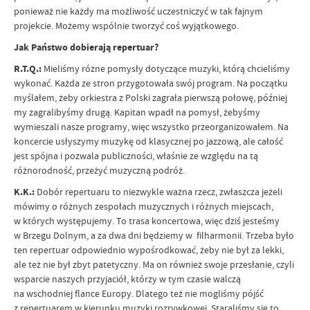
ponieważ nie każdy ma możliwość uczestniczyć w tak fajnym
projekcie. Możemy wspólnie tworzyć coś wyjątkowego.
Jak Państwo dobierają repertuar?
R.T.Q.:
Mieliśmy różne pomysły dotyczące muzyki, którą chcieliśmy
wykonać. Każda ze stron przygotowała swój program. Na początku
myślałem, żeby orkiestra z Polski zagrała pierwszą połowę, później
my zagralibyśmy drugą. Kapitan wpadł na pomysł, żebyśmy
wymieszali nasze programy, więc wszystko przeorganizowałem. Na
koncercie usłyszymy muzykę od klasycznej po jazzową, ale całość
jest spójna i pozwala publiczności, właśnie ze względu na tą
różnorodność, przeżyć muzyczną podróż.
K.K.:
Dobór repertuaru to niezwykle ważna rzecz, zwłaszcza jeżeli
mówimy o różnych zespołach muzycznych i różnych miejscach,
w których występujemy. To trasa koncertowa, więc dziś jesteśmy
w Brzegu Dolnym, a za dwa dni będziemy w filharmonii. Trzeba było
ten repertuar odpowiednio wypośrodkować, żeby nie był za lekki,
ale też nie był zbyt patetyczny. Ma on również swoje przesłanie, czyli
wsparcie naszych przyjaciół, którzy w tym czasie walczą
na wschodniej flance Europy. Dlatego też nie mogliśmy pójść
z repertuarem w kierunku muzyki rozrywkowej. Staraliśmy się to