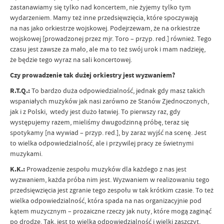
zastanawiamy się tylko nad koncertem, nie żyjemy tylko tym
wydarzeniem. Mamy też inne przedsięwzięcia, które spoczywają
na nas jako orkiestrze wojskowej. Podejrzewam, że na orkiestrze
wojskowej [prowadzonej przez mjr. Toro – przyp. red.] również. Tego
czasu jest zawsze za mało, ale ma to też swój urok i mam nadzieję,
że będzie tego wyraz na sali koncertowej.
Czy prowadzenie tak dużej orkiestry jest wyzwaniem?
R.T.Q.:
To bardzo duża odpowiedzialność, jednak gdy masz takich
wspaniałych muzyków jak nasi zarówno ze Stanów Zjednoczonych,
jak i z Polski, wtedy jest dużo łatwiej. To pierwszy raz, gdy
występujemy razem, mieliśmy dwugodzinną próbę, teraz się
spotykamy [na wywiad – przyp. red.], by zaraz wyjść na scenę. Jest
to wielka odpowiedzialność, ale i przywilej pracy ze świetnymi
muzykami.
K.K.:
Prowadzenie zespołu muzyków dla każdego z nas jest
wyzwaniem, każda próba nim jest. Wyzwaniem w realizowaniu tego
przedsięwzięcia jest zgranie tego zespołu w tak krótkim czasie. To też
wielka odpowiedzialność, która spada na nas organizacyjnie pod
kątem muzycznym – prozaiczne rzeczy jak nuty, które mogą zaginąć
po drodze. Tak, jest to wielka odpowiedzialność i wielki zaszczyt,