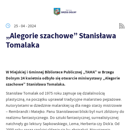
25 - 04 - 2024
„Alegorie szachowe” Stanisława
Tomalaka
W Miejskiej i Gminnej Bibliotece Publicznej „TAMA” w Brzegu
Dolnym 24 kwietnia odbyło się otwarcie miniwystawy „Alegorie
szachowe” Stanisława Tomalaka.
Stanisław Tomalak od 1975 roku zajmuje się działalnością
plastyczną, na początku uprawiał tradycyjne malarstwo pejzażowe.
Autorytetami w dziedzinie malarskiej są dla niego starzy mistrzowie
– Rembrandt i Matejko. Panu Stanisławowi bliski był nurt zbliżony do
realizmu fantastycznego. Do sztuki fantastycznej, surrealistycznej
natchnęły go lektury Sapkowskiego, Lema, Herberta czy Dick’a. Od
2000 roku coraz częściej skłania się ku abstrakcji. Nieustannie