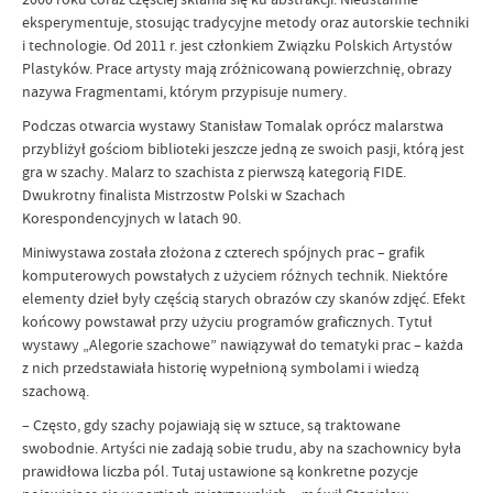
eksperymentuje, stosując tradycyjne metody oraz autorskie techniki
i technologie. Od 2011 r. jest członkiem Związku Polskich Artystów
Plastyków. Prace artysty mają zróżnicowaną powierzchnię, obrazy
nazywa Fragmentami, którym przypisuje numery.
Podczas otwarcia wystawy Stanisław Tomalak oprócz malarstwa
przybliżył gościom biblioteki jeszcze jedną ze swoich pasji, którą jest
gra w szachy. Malarz to szachista z pierwszą kategorią FIDE.
Dwukrotny finalista Mistrzostw Polski w Szachach
Korespondencyjnych w latach 90.
Miniwystawa została złożona z czterech spójnych prac – grafik
komputerowych powstałych z użyciem różnych technik. Niektóre
elementy dzieł były częścią starych obrazów czy skanów zdjęć. Efekt
końcowy powstawał przy użyciu programów graficznych. Tytuł
wystawy „Alegorie szachowe” nawiązywał do tematyki prac – każda
z nich przedstawiała historię wypełnioną symbolami i wiedzą
szachową.
– Często, gdy szachy pojawiają się w sztuce, są traktowane
swobodnie. Artyści nie zadają sobie trudu, aby na szachownicy była
prawidłowa liczba pól. Tutaj ustawione są konkretne pozycje