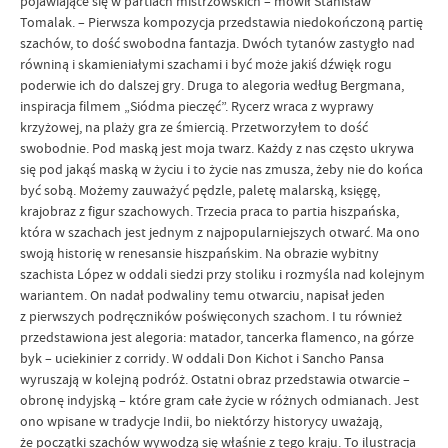
pojawiające się w partiach mistrzowskich – mówił Stanisław
Tomalak. – Pierwsza kompozycja przedstawia niedokończoną partię
szachów, to dość swobodna fantazja. Dwóch tytanów zastygło nad
równiną i skamieniałymi szachami i być może jakiś dźwięk rogu
poderwie ich do dalszej gry. Druga to alegoria według Bergmana,
inspiracja filmem „Siódma pieczęć”. Rycerz wraca z wyprawy
krzyżowej, na plaży gra ze śmiercią. Przetworzyłem to dość
swobodnie. Pod maską jest moja twarz. Każdy z nas często ukrywa
się pod jakąś maską w życiu i to życie nas zmusza, żeby nie do końca
być sobą. Możemy zauważyć pędzle, paletę malarską, księgę,
krajobraz z figur szachowych. Trzecia praca to partia hiszpańska,
która w szachach jest jednym z najpopularniejszych otwarć. Ma ono
swoją historię w renesansie hiszpańskim. Na obrazie wybitny
szachista López w oddali siedzi przy stoliku i rozmyśla nad kolejnym
wariantem. On nadał podwaliny temu otwarciu, napisał jeden
z pierwszych podręczników poświęconych szachom. I tu również
przedstawiona jest alegoria: matador, tancerka flamenco, na górze
byk – uciekinier z corridy. W oddali Don Kichot i Sancho Pansa
wyruszają w kolejną podróż. Ostatni obraz przedstawia otwarcie –
obronę indyjską – które gram całe życie w różnych odmianach. Jest
ono wpisane w tradycje Indii, bo niektórzy historycy uważają,
że początki szachów wywodzą się właśnie z tego kraju. To ilustracja